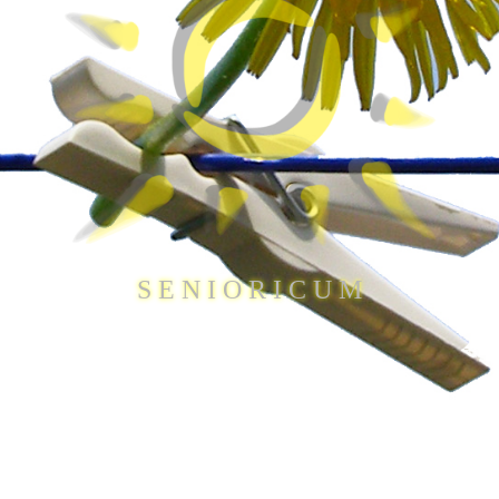
S E N I O R I C U M