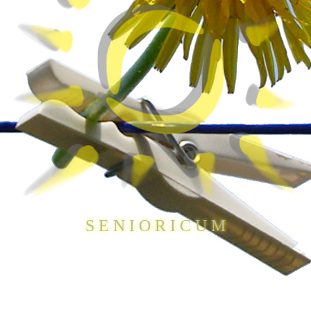
S E N I O R I C U M