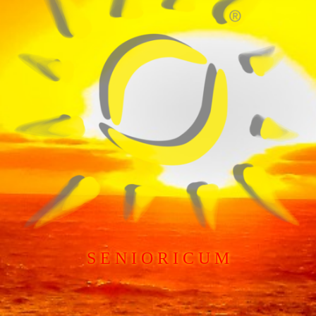
S E N I O R I C U M