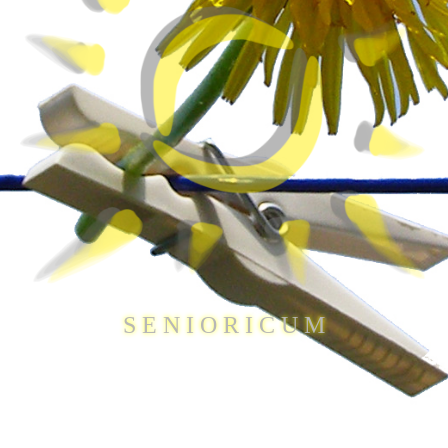
S E N I O R I C U M