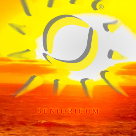
S E N I O R I C U M