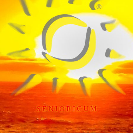
S E N I O R I C U M