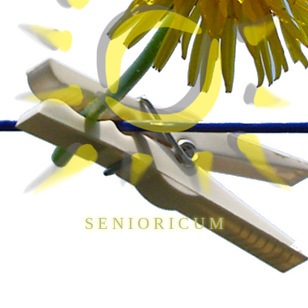
S E N I O R I C U M