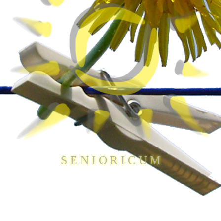
S E N I O R I C U M