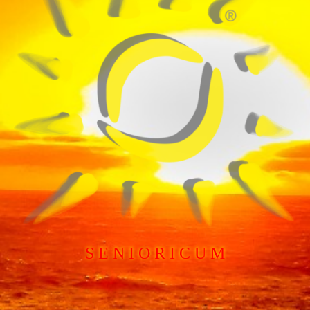
S E N I O R I C U M