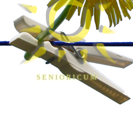
S E N I O R I C U M