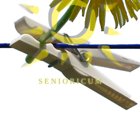
S E N I O R I C U M