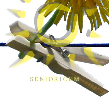
S E N I O R I C U M