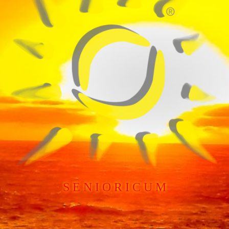
S E N I O R I C U M