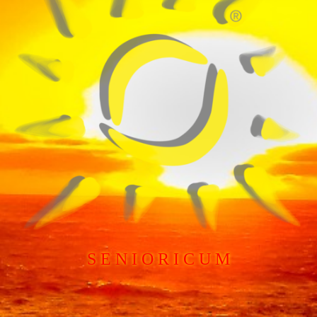
S E N I O R I C U M