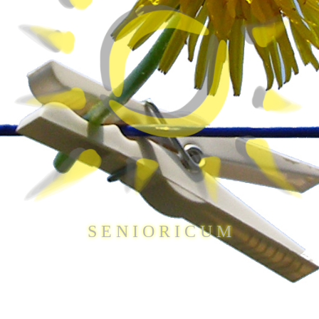
S E N I O R I C U M