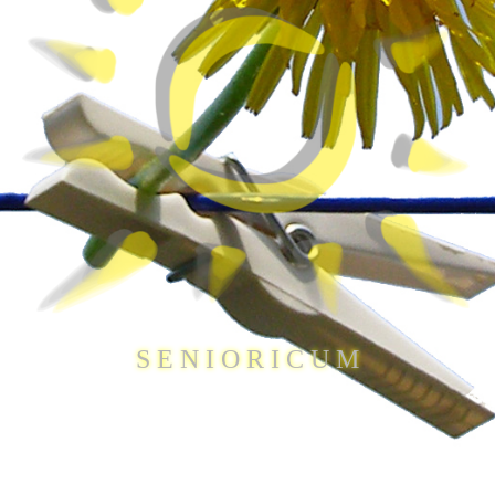
S E N I O R I C U M