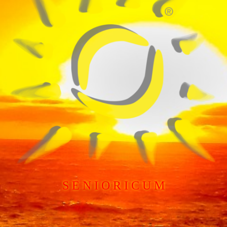
S E N I O R I C U M