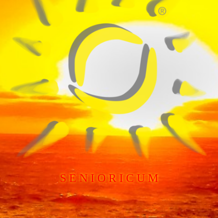
S E N I O R I C U M