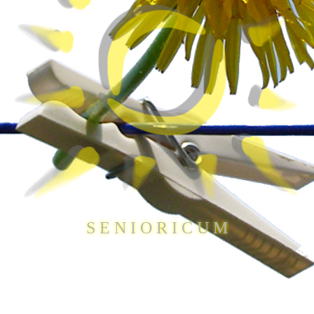
S E N I O R I C U M