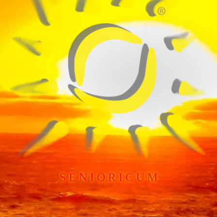
S E N I O R I C U M