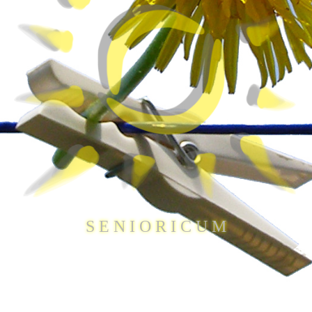
S E N I O R I C U M