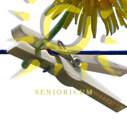
S E N I O R I C U M