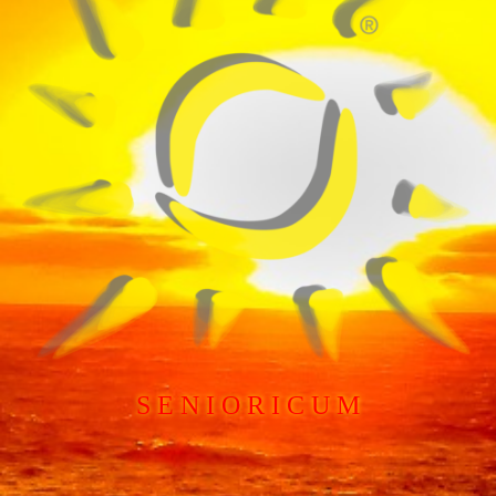
S E N I O R I C U M