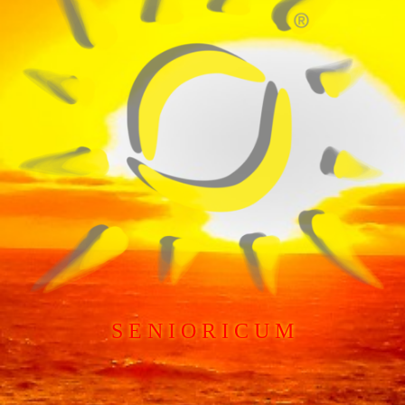
S E N I O R I C U M