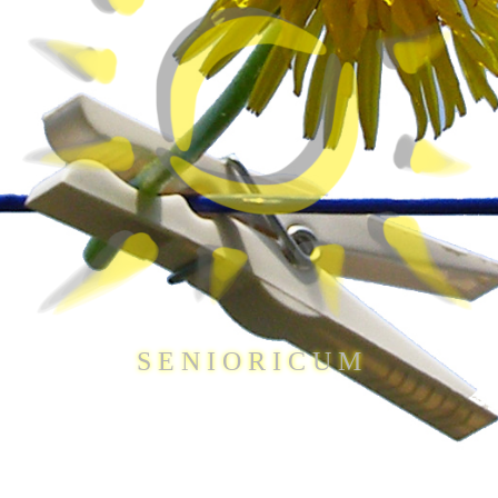
S E N I O R I C U M