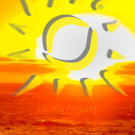
S E N I O R I C U M