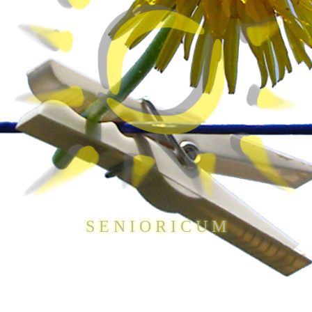
S E N I O R I C U M