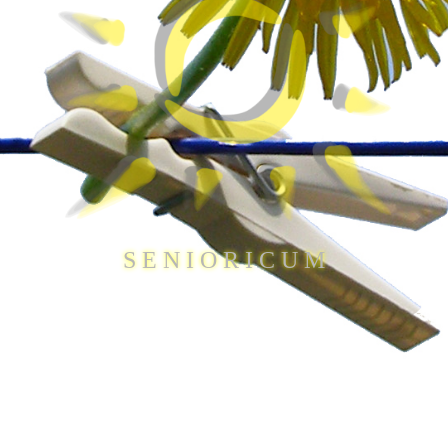
S E N I O R I C U M