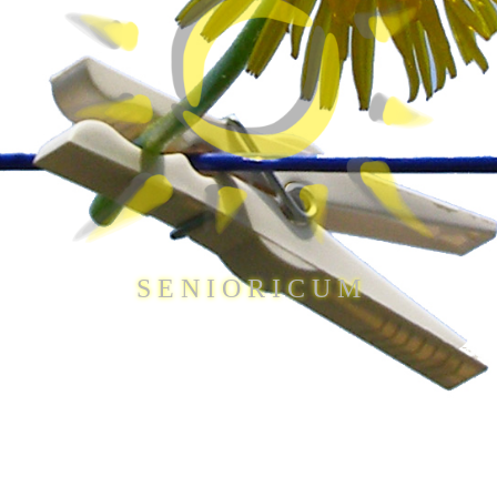
S E N I O R I C U M