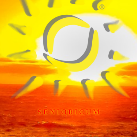
S E N I O R I C U M