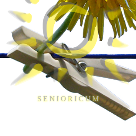
S E N I O R I C U M