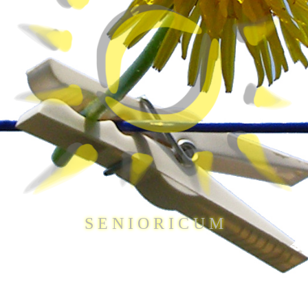
S E N I O R I C U M