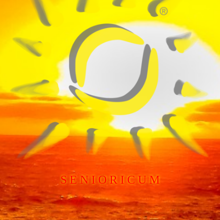
S E N I O R I C U M