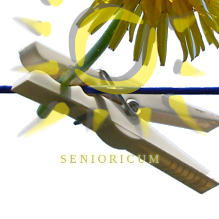
S E N I O R I C U M