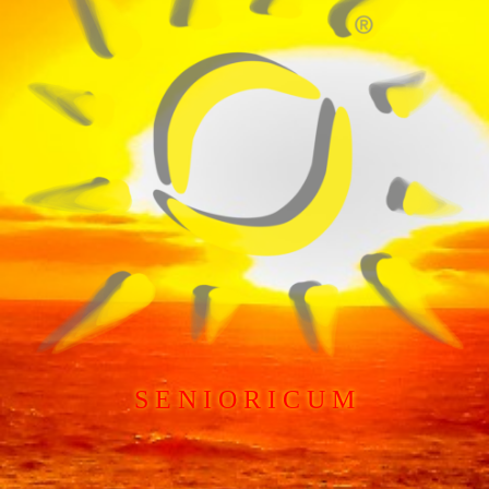
S E N I O R I C U M