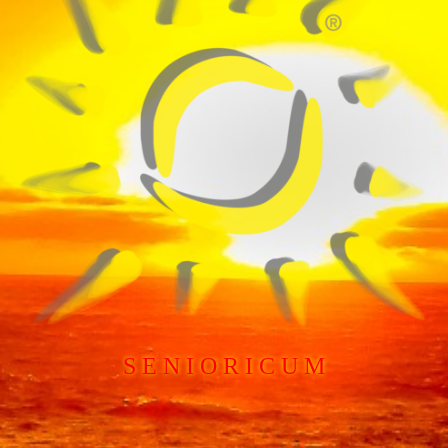
S E N I O R I C U M