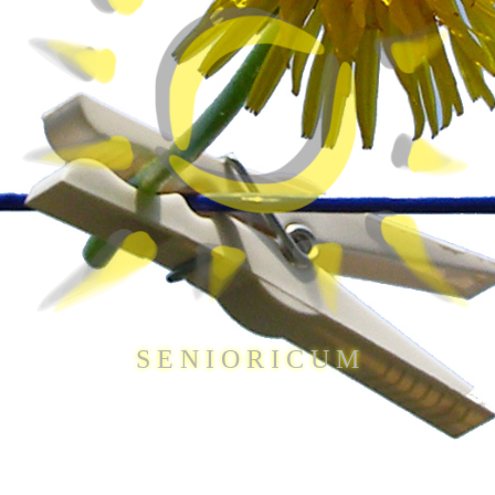
S E N I O R I C U M