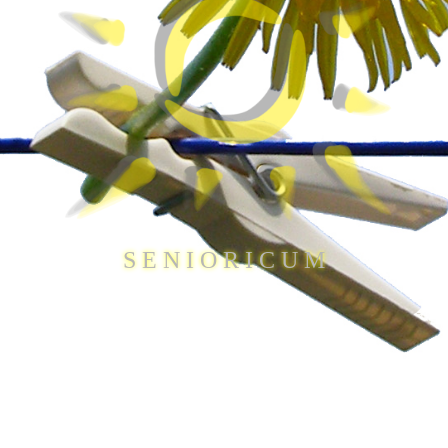
S E N I O R I C U M