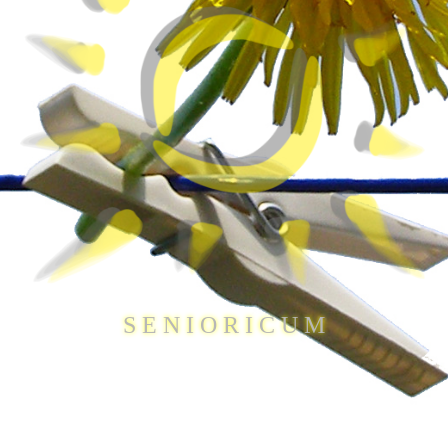
S E N I O R I C U M