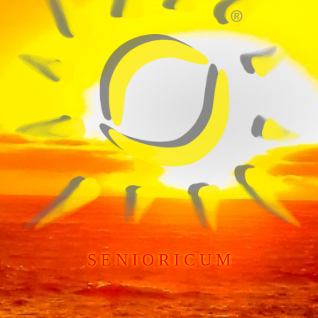
S E N I O R I C U M