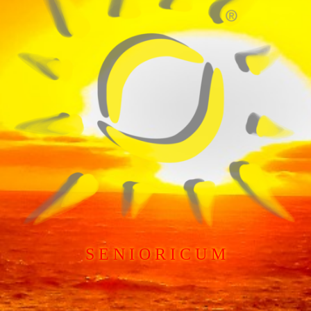
S E N I O R I C U M