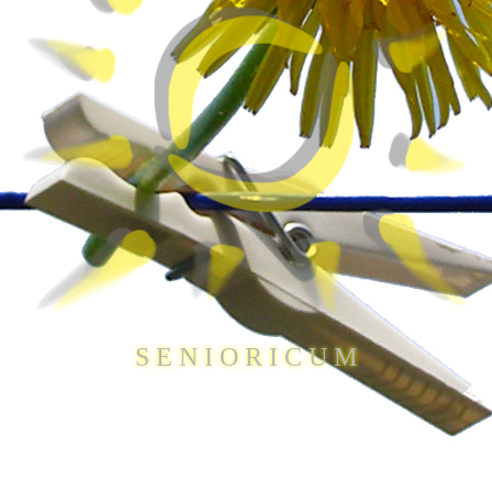
S E N I O R I C U M