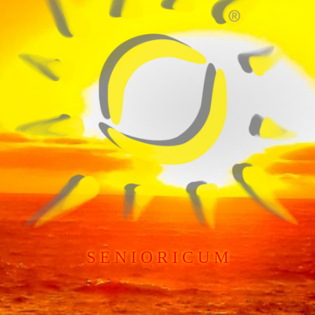
S E N I O R I C U M