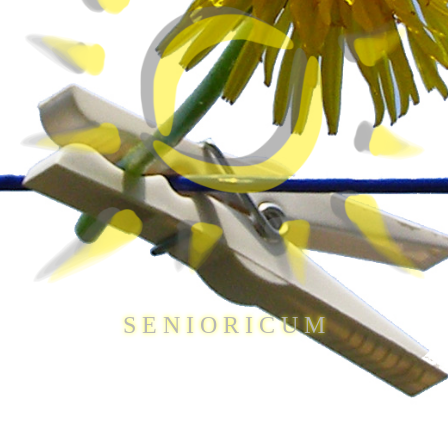
S E N I O R I C U M