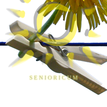
S E N I O R I C U M