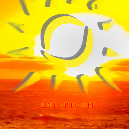
S E N I O R I C U M