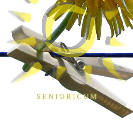
S E N I O R I C U M