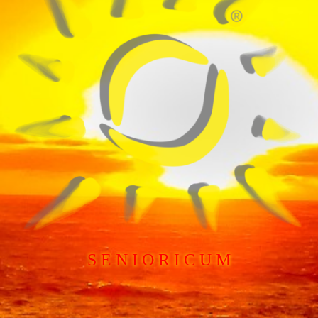
S E N I O R I C U M