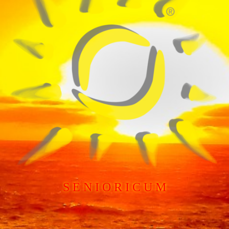
S E N I O R I C U M