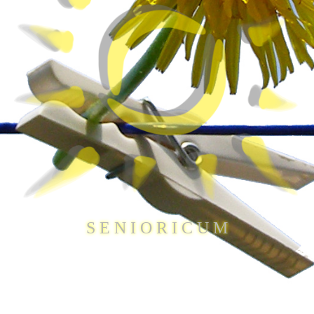
S E N I O R I C U M