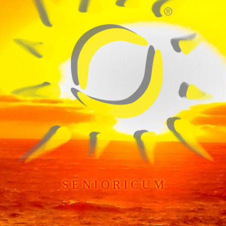
S E N I O R I C U M