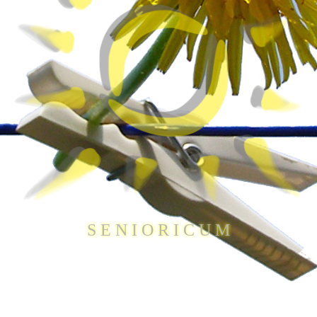
S E N I O R I C U M